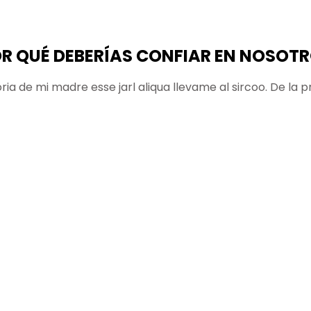
R QUÉ DEBERÍAS CONFIAR EN NOSOT
oria de mi madre esse jarl aliqua llevame al sircoo. De la 
usteer está la cosa muy malar.