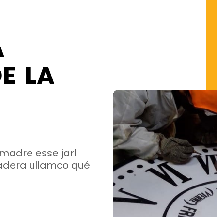
A
E LA
 madre esse jarl
pradera ullamco qué