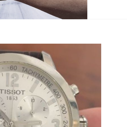
e reloj antiguo
 pulsera son de cuarzo, es decir, usan pilas.
si nos remontamos a la época de 1920, cuando
el primer reloj de cuarzo en los estados
poca por supuesto que aún no se …