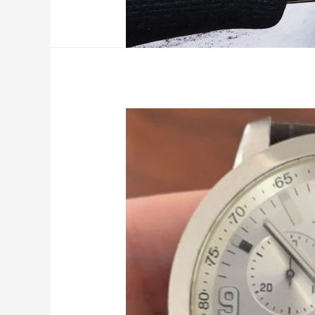
cambio de pila d
Hoy en día la mayoría de relojes de
Sin embargo no siempre fue así, 
«Bell Telephony Company» fabricó 
Unidos de Norteamérica, en esa é
Leer más »